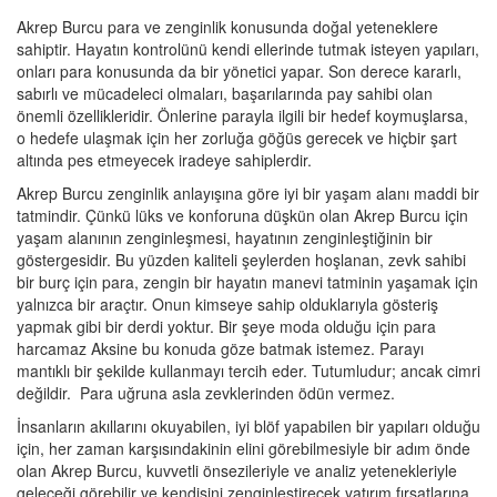
Akrep Burcu para ve zenginlik konusunda doğal yeteneklere
sahiptir. Hayatın kontrolünü kendi ellerinde tutmak isteyen yapıları,
onları para konusunda da bir yönetici yapar. Son derece kararlı,
sabırlı ve mücadeleci olmaları, başarılarında pay sahibi olan
önemli özellikleridir. Önlerine parayla ilgili bir hedef koymuşlarsa,
o hedefe ulaşmak için her zorluğa göğüs gerecek ve hiçbir şart
altında pes etmeyecek iradeye sahiplerdir.
Akrep Burcu zenginlik anlayışına göre iyi bir yaşam alanı maddi bir
tatmindir. Çünkü lüks ve konforuna düşkün olan Akrep Burcu için
yaşam alanının zenginleşmesi, hayatının zenginleştiğinin bir
göstergesidir. Bu yüzden kaliteli şeylerden hoşlanan, zevk sahibi
bir burç için para, zengin bir hayatın manevi tatminin yaşamak için
yalnızca bir araçtır. Onun kimseye sahip olduklarıyla gösteriş
yapmak gibi bir derdi yoktur. Bir şeye moda olduğu için para
harcamaz Aksine bu konuda göze batmak istemez. Parayı
mantıklı bir şekilde kullanmayı tercih eder. Tutumludur; ancak cimri
değildir. Para uğruna asla zevklerinden ödün vermez.
İnsanların akıllarını okuyabilen, iyi blöf yapabilen bir yapıları olduğu
için, her zaman karşısındakinin elini görebilmesiyle bir adım önde
olan Akrep Burcu, kuvvetli önsezileriyle ve analiz yetenekleriyle
geleceği görebilir ve kendisini zenginleştirecek yatırım fırsatlarına,