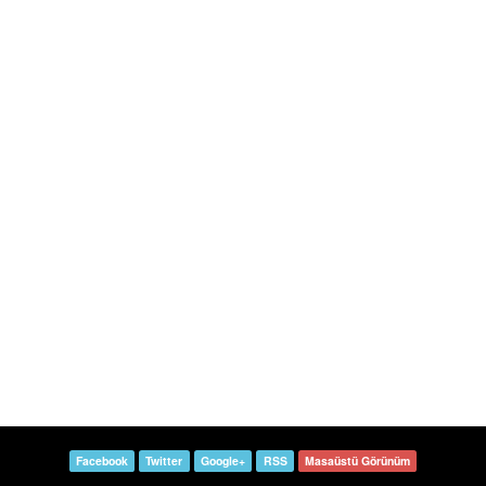
Facebook
Twitter
Google+
RSS
Masaüstü Görünüm