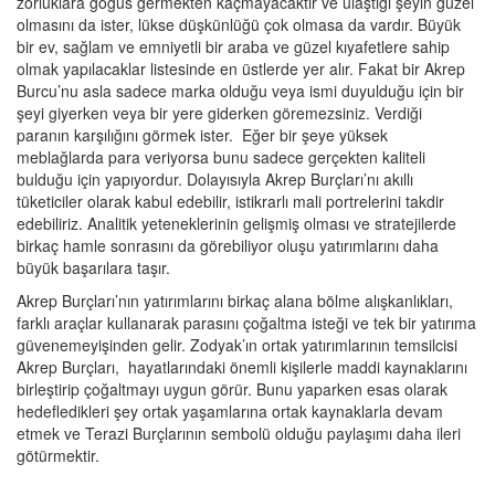
zorluklara göğüs germekten kaçmayacaktır ve ulaştığı şeyin güzel
olmasını da ister, lükse düşkünlüğü çok olmasa da vardır. Büyük
bir ev, sağlam ve emniyetli bir araba ve güzel kıyafetlere sahip
olmak yapılacaklar listesinde en üstlerde yer alır. Fakat bir Akrep
Burcu’nu asla sadece marka olduğu veya ismi duyulduğu için bir
şeyi giyerken veya bir yere giderken göremezsiniz. Verdiği
paranın karşılığını görmek ister. Eğer bir şeye yüksek
meblağlarda para veriyorsa bunu sadece gerçekten kaliteli
bulduğu için yapıyordur. Dolayısıyla Akrep Burçları’nı akıllı
tüketiciler olarak kabul edebilir, istikrarlı mali portrelerini takdir
edebiliriz. Analitik yeteneklerinin gelişmiş olması ve stratejilerde
birkaç hamle sonrasını da görebiliyor oluşu yatırımlarını daha
büyük başarılara taşır.
Akrep Burçları’nın yatırımlarını birkaç alana bölme alışkanlıkları,
farklı araçlar kullanarak parasını çoğaltma isteği ve tek bir yatırıma
güvenemeyişinden gelir. Zodyak’ın ortak yatırımlarının temsilcisi
Akrep Burçları, hayatlarındaki önemli kişilerle maddi kaynaklarını
birleştirip çoğaltmayı uygun görür. Bunu yaparken esas olarak
hedefledikleri şey ortak yaşamlarına ortak kaynaklarla devam
etmek ve Terazi Burçlarının sembolü olduğu paylaşımı daha ileri
götürmektir.