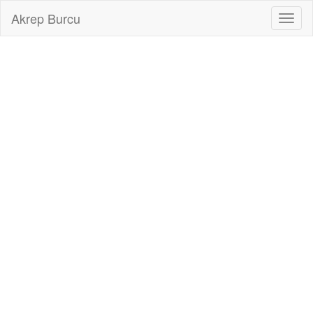
Akrep Burcu
Toggl
naviga