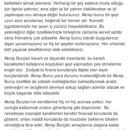
kalitelisini almak istersiniz. Herhangi bir şey sadece moda olduğu
için ilginizi çekmez, ama eğer iyi bir yatırım olabilecekse ve iyi
yapılmışsa onu almaya değer bulursunuz. Akrep burcu bir şeyi
uzun süre arzulamaz, beğendi ise hemen alır. Kuvvetli
içgüdülerinizle her şeyin iç yüzünü hissedebilirsiniz. Bu
yeteneğiniz diğer özelliklerinizle birleşince zamanla servet sahibi
olma ihtimaliniz çok yüksektir. Akrep burcu olarak duygularınızı
dışarı yansıtmazsınız ve hiç bir şeyden korkmazsınız. Her ortamda
blöf yaparak istediklerinizi elde edebilirsiniz.
Akrep Burçları kararlı ve dayanıklı insanlardır, bu kararlı
karakterleri kafalarına koydukları şeyi yapmadan pes etmelerine
engel olur. Zodyak’ta finans konularıyla ilişkisi olan sayılı
burçlardandır. Akrep Burcu para durumu incelendiğinde bir Akrep
Burcu özellikle de yüksek meblağlardan bahsediyorsak analiz
yeteneğini ve sezgilerini devreye sokup sağlam adımlar atacak ve
büyük başarılar elde edecektir.
Akrep Burçları’nın kendilerine hiç mi hiç acıması yoktur, her
zorluğa katlanmak onların göreviymiş gibi düşünürler. Bu
neredeyse mazoşist karakterleri kendini finansal konularda da
gösterir, onları maddi konularda da mucizeler bekleme lüksleri
olmadığına ikna eder. Akrep Burçları amaçlarına ulaşana kadar