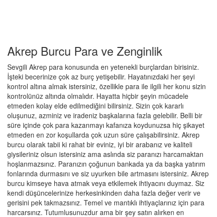
Akrep Burcu Para ve Zenginlik
Sevgili Akrep para konusunda en yetenekli burçlardan birisiniz.
İşteki becerinize çok az burç yetişebilir. Hayatınızdaki her şeyi
kontrol altına almak istersiniz, özellikle para ile ilgili her konu sizin
kontrolünüz altında olmalıdır. Hayatta hiçbir şeyin mücadele
etmeden kolay elde edilmediğini bilirsiniz. Sizin çok kararlı
oluşunuz, azminiz ve iradeniz başkalarına fazla gelebilir. Belli bir
süre içinde çok para kazanmayı kafanıza koydunuzsa hiç şikayet
etmeden en zor koşullarda çok uzun süre çalışabilirsiniz. Akrep
burcu olarak tabii ki rahat bir eviniz, iyi bir arabanız ve kaliteli
giysileriniz olsun istersiniz ama aslında siz paranızı harcamaktan
hoşlanmazsınız. Paranızın çoğunun bankada ya da başka yatırım
fonlarında durmasını ve siz uyurken bile artmasını istersiniz. Akrep
burcu kimseye hava atmak veya etkilemek ihtiyacını duymaz. Siz
kendi düşüncelerinize herkesinkinden daha fazla değer verir ve
gerisini pek takmazsınız. Temel ve mantıklı ihtiyaçlarınız için para
harcarsınız. Tutumlusunuzdur ama bir şey satın alırken en