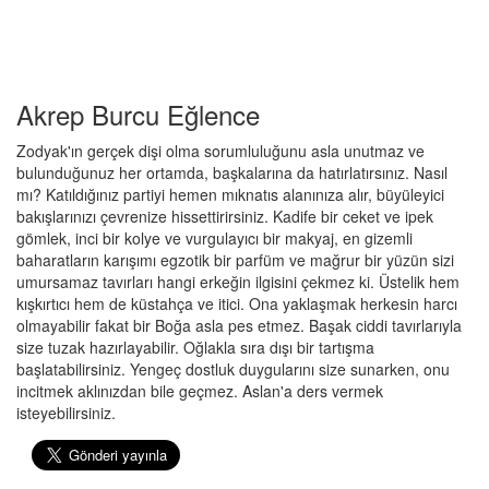
Akrep Burcu Eğlence
Zodyak'ın gerçek dişi olma sorumluluğunu asla unutmaz ve
bulunduğunuz her ortamda, başkalarına da hatırlatırsınız. Nasıl
mı? Katıldığınız partiyi hemen mıknatıs alanınıza alır, büyüleyici
bakışlarınızı çevrenize hissettirirsiniz. Kadife bir ceket ve ipek
gömlek, inci bir kolye ve vurgulayıcı bir makyaj, en gizemli
baharatların karışımı egzotik bir parfüm ve mağrur bir yüzün sizi
umursamaz tavırları hangi erkeğin ilgisini çekmez ki. Üstelik hem
kışkırtıcı hem de küstahça ve itici. Ona yaklaşmak herkesin harcı
olmayabilir fakat bir Boğa asla pes etmez. Başak ciddi tavırlarıyla
size tuzak hazırlayabilir. Oğlakla sıra dışı bir tartışma
başlatabilirsiniz. Yengeç dostluk duygularını size sunarken, onu
incitmek aklınızdan bile geçmez. Aslan'a ders vermek
isteyebilirsiniz.