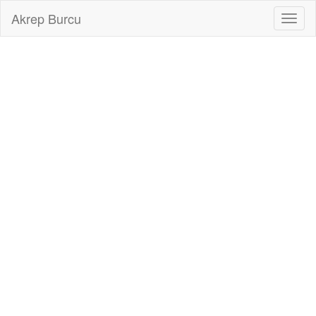
Akrep Burcu
Toggl
naviga