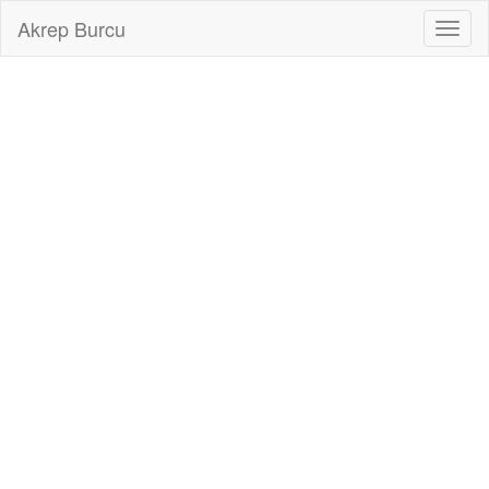
Akrep Burcu
Toggl
naviga