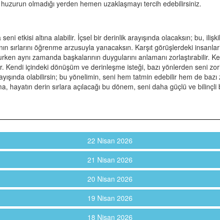
ir, huzurun olmadığı yerden hemen uzaklaşmayı tercih edebilirsiniz.
i etkisi altına alabilir. İçsel bir derinlik arayışında olacaksın; bu, iliş
rının sırlarını öğrenme arzusuyla yanacaksın. Karşıt görüşlerdeki insanlar
orurken aynı zamanda başkalarının duygularını anlamanı zorlaştırabilir. K
ilir. Kendi içindeki dönüşüm ve derinleşme isteği, bazı yönlerden seni z
k arayışında olabilirsin; bu yönelimin, seni hem tatmin edebilir hem de baz
, hayatın derin sırlara açılacağı bu dönem, seni daha güçlü ve bilinçli bir
22 Nisan 2026
21 Nisan 2026
20 Nisan 2026
19 Nisan 2026
18 Nisan 2026