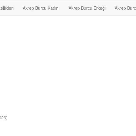
llikleri
Akrep Burcu Kadını
Akrep Burcu Erkeği
Akrep Burc
026)