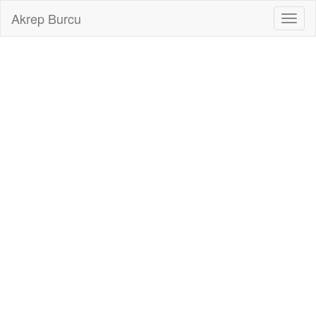
Akrep Burcu
Toggl
naviga