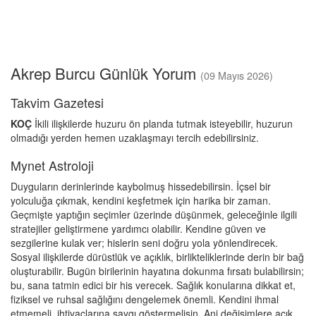
Akrep Burcu Günlük Yorum
(09 Mayıs 2026)
Takvim Gazetesi
KOÇ
İkili ilişkilerde huzuru ön planda tutmak isteyebilir, huzurun
olmadığı yerden hemen uzaklaşmayı tercih edebilirsiniz.
Mynet Astroloji
Duyguların derinlerinde kaybolmuş hissedebilirsin. İçsel bir
yolculuğa çıkmak, kendini keşfetmek için harika bir zaman.
Geçmişte yaptığın seçimler üzerinde düşünmek, geleceğinle ilgili
stratejiler geliştirmene yardımcı olabilir. Kendine güven ve
sezgilerine kulak ver; hislerin seni doğru yola yönlendirecek.
Sosyal ilişkilerde dürüstlük ve açıklık, birlikteliklerinde derin bir bağ
oluşturabilir. Bugün birilerinin hayatına dokunma fırsatı bulabilirsin;
bu, sana tatmin edici bir his verecek. Sağlık konularına dikkat et,
fiziksel ve ruhsal sağlığını dengelemek önemli. Kendini ihmal
etmemeli, ihtiyaçlarına saygı göstermelisin. Ani değişimlere açık